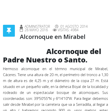
ADMINISTRATOR
01 AGOSTO 2014
28 MAYO 2016
VISITAS: 4984
Alcornoque en Mirabel
Alcornoque del
Padre Nuestro o Santo.
Hermoso alcornoque en el térmno municipal de Mirabel,
Cáceres. Tiene una altura de 20 m, el perímetro del tronco a 1,30
m de altura es de 4,25 m y el diámetro de la copa 27 m. Está
situado en un pequeño valle, en la dehesa Boyal de la localidad y
rodeado de un espectacular bosque de alcornoques. Sus
coordenadas son: 39º50'55"N y 6º14'10"W. Para llegar debemos
salir desde Mirabel por la carretera que va a Serradilla, al llegar a
un alto ( habremos recorrido 900 m, unos metros antes