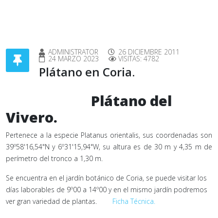
ADMINISTRATOR
26 DICIEMBRE 2011
24 MARZO 2023
VISITAS: 4782
Plátano en Coria.
Plátano del
Vivero.
Pertenece a la especie Platanus orientalis, sus coordenadas son
39º58'16,54"N y 6º31'15,94"W, su altura es de 30 m y 4,35 m de
perímetro del tronco a 1,30 m.
Se encuentra en el jardín botánico de Coria, se puede visitar los
días laborables de 9º00 a 14º00 y en el mismo jardín podremos
ver gran variedad de plantas.
Ficha Técnica.