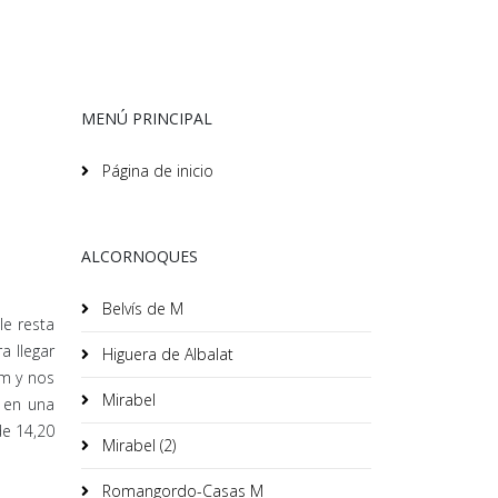
MENÚ PRINCIPAL
Página de inicio
ALCORNOQUES
Belvís de M
le resta
a llegar
Higuera de Albalat
 m y nos
Mirabel
 en una
de 14,20
Mirabel (2)
Romangordo-Casas M