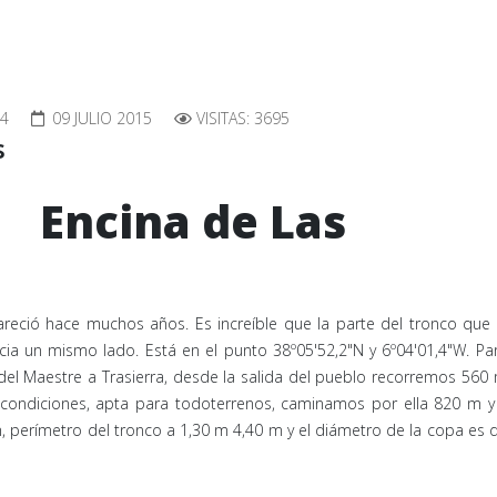
14
09 JULIO 2015
VISITAS: 3695
s
 de Las
reció hace muchos años. Es increíble que la parte del tronco que 
ia un mismo lado. Está en el punto 38º05'52,2"N y 6º04'01,4"W. Par
el Maestre a Trasierra, desde la salida del pueblo recorremos 560
 condiciones, apta para todoterrenos, caminamos por ella 820 m y
 m, perímetro del tronco a 1,30 m 4,40 m y el diámetro de la copa es 