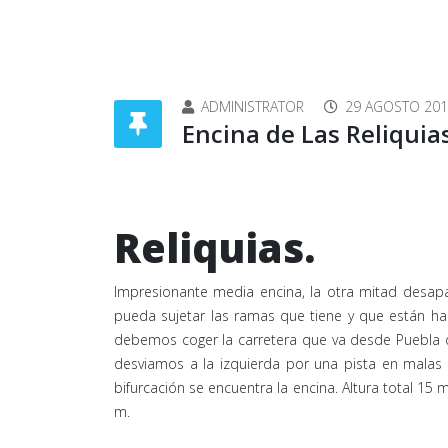
ADMINISTRATOR
29 AGOSTO 20
Encina de Las Reliquia
Encina
Reliquias.
Impresionante media encina, la otra mitad desapa
pueda sujetar las ramas que tiene y que están hac
debemos coger la carretera que va desde Puebla d
desviamos a la izquierda por una pista en malas
bifurcación se encuentra la encina. Altura total 15
m.