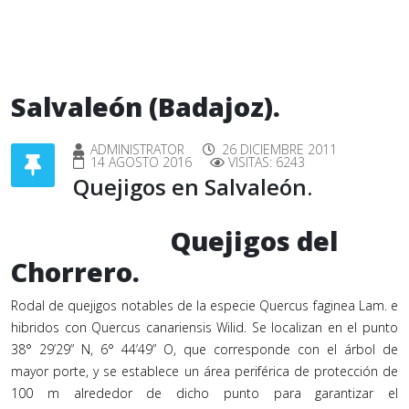
Salvaleón (Badajoz).
ADMINISTRATOR
26 DICIEMBRE 2011
14 AGOSTO 2016
VISITAS: 6243
Quejigos en Salvaleón.
Quejigos del
Chorrero.
Rodal de quejigos notables de la especie Quercus faginea Lam. e
hibridos con Quercus canariensis Wilid. Se localizan en el punto
38° 29’29” N, 6° 44’49” O, que corresponde con el árbol de
mayor porte, y se establece un área periférica de protección de
100 m alrededor de dicho punto para garantizar el