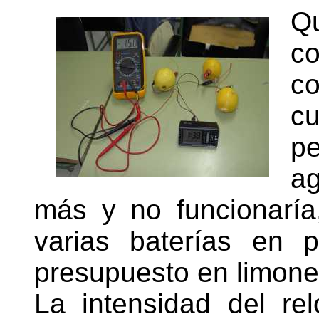
Q
c
co
c
p
a
más y no funcionaría
varias baterías en p
presupuesto en limone
La intensidad del r