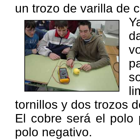
un trozo de varilla de 
Y
d
v
p
s
l
tornillos y dos trozos 
El cobre será el polo p
polo negativo.