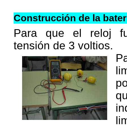
Construcción de la bater
Para que el reloj f
tensión de 3 voltios.
P
li
po
q
in
l