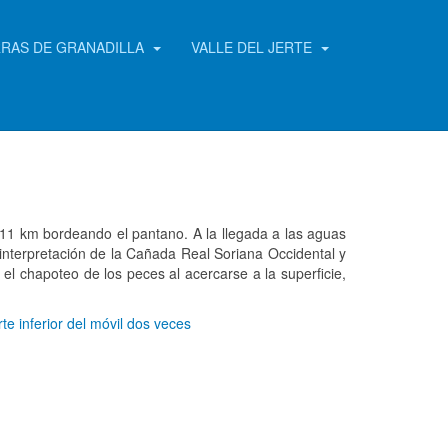
RRAS DE GRANADILLA
VALLE DEL JERTE
 11 km bordeando el pantano. A la llegada a las aguas
interpretación de la Cañada Real Soriana Occidental y
el chapoteo de los peces al acercarse a la superficie,
te inferior del móvil dos veces