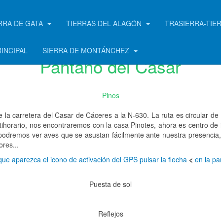
RRA DE GATA
TIERRAS DEL ALAGÓN
TRASIERRA-TIE
RINCIPAL
SIERRA DE MONTÁNCHEZ
Pantano del Casar
Pinos
 la carretera del Casar de Cáceres a la N-630. La ruta es circular de
tihorario, nos encontraremos con la casa Pinotes, ahora es centro de 
 podremos ver aves que se asustan fácilmente ante nuestra presencia, 
ores...
que aparezca el icono de activación del GPS pulsar la flecha
<
en la par
Puesta de sol
Reflejos