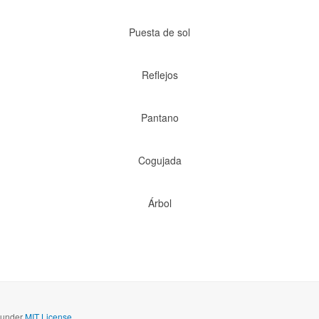
Puesta de sol
Reflejos
Pantano
Cogujada
Árbol
d under
MIT License.