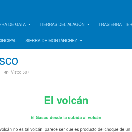
RRA DE GATA
TIERRAS DEL ALAGÓN
TRASIERRA-TIE
RINCIPAL
SIERRA DE MONTÁNCHEZ
asco
Visto: 587
El volcán
El Gasco desde la subida al volcán
olcán no es tal volcán, parece ser que es producto del choque de un me