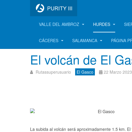
VALLE DEL AMBROZ
HURDES
SIE
El Gasco
CÁCERES
SALAMANCA
PÁGINA P
El volcán de El G
Rutassuperusuario
El Gasco
22 Marzo 2023
La subida al volcán será aproximadamente 1.5 km. El v