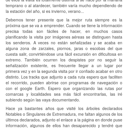
temprano o al atardecer, también varía mucho dependiendo de
la estación del año, si es invierno, verano...
Debemos tener presente que la mejor ruta siempre es la
próxima que se va a emprender. Cuando se tiene la información
precisa todas son fáciles de hacer, en muchos casos
planificando la visita por imágenes aéreas se distinguen hasta
los senderos. A veces no están señalizadas y se acaba en
alguna zona de zarzales, piornos, jaras o escobas del que
cuesta salir, convirtiéndose una fácil excursión en dificultosa en
extremo. También ocurren los despistes por no seguir la
señalización existente, es frecuente llegar a un lugar por
primera vez y en la segunda visita por ir confiado acabar en otro
distinto. Los tracks que adjunto a cada ruta espero que faciliten
el recorrido, pueden abrirse con programas de navegación o
con el google Earth. Espero que organizando las rutas por
comarcas y localidades sea más fácil encontrarlas, las iré
subiendo según las vaya documentando.
Hace ya bastantes años que visité los árboles declarados
Notables o Singulares de Extremadura, me faltan algunos de los
últimos declarados, adjunto el enlace a la página en donde puse
información, algunos de ellos han desaparecido y tendré que