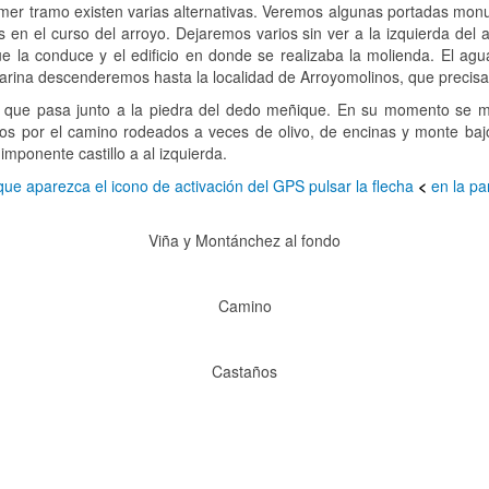
imer tramo existen varias alternativas. Veremos algunas portadas mon
 en el curso del arroyo. Dejaremos varios sin ver a la izquierda del 
 la conduce y el edificio en donde se realizaba la molienda. El ag
a harina descenderemos hasta la localidad de Arroyomolinos, que prec
 que pasa junto a la piedra del dedo meñique. En su momento se m
emos por el camino rodeados a veces de olivo, de encinas y monte ba
imponente castillo a al izquierda.
que aparezca el icono de activación del GPS pulsar la flecha
<
en la par
Viña y Montánchez al fondo
Camino
Castaños