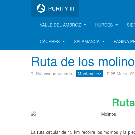
VALLE DEL AMBROZ
HURDES
SIE
Montánchez
CÁCERES
SALAMANCA
PÁGINA P
Ruta de los molin
Rutassuperusuario
Montanchez
25 Marzo 2
Ruta
La ruta circular de 13 km recorre los molinos y la p