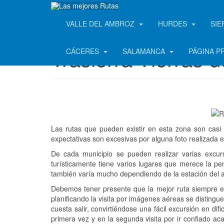
VALLE DEL AMBROZ
HURDES
SIE
Trasierra-Tierras d
CÁCERES
SALAMANCA
PÁGINA P
Las rutas que pueden existir en esta zona son casi 
expectativas son excesivas por alguna foto realizad
De cada municipio se pueden realizar varias excurs
turísticamente tiene varios lugares que merece la pe
también varía mucho dependiendo de la estación del año
Debemos tener presente que la mejor ruta siempre e
planificando la visita por imágenes aéreas se disting
cuesta salir, convirtiéndose una fácil excursión en di
primera vez y en la segunda visita por ir confiado ac