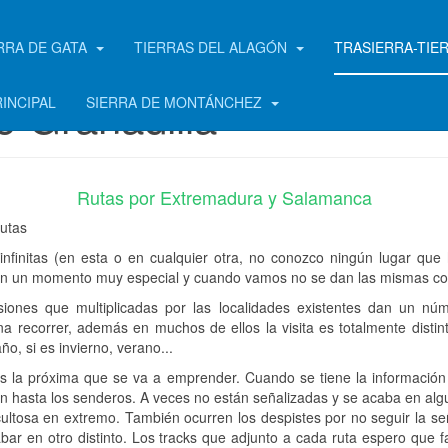
RRA DE GATA
TIERRAS DEL ALAGÓN
TRASIERRA-TIE
e Granadilla
RINCIPAL
SIERRA DE MONTÁNCHEZ
Rutas por Extremadura y Salamanca
infinitas (en esta o en cualquier otra, no conozco ningún lugar que
a en un momento muy especial y cuando vamos no se dan las mismas co
iones que multiplicadas por las localidades existentes dan un nú
na recorrer, además en muchos de ellos la visita es totalmente disti
, si es invierno, verano...
s la próxima que se va a emprender. Cuando se tiene la información 
uen hasta los senderos. A veces no están señalizadas y se acaba en alg
ficultosa en extremo. También ocurren los despistes por no seguir la señ
abar en otro distinto. Los tracks que adjunto a cada ruta espero que f