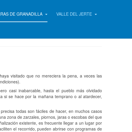
RRAS DE GRANADILLA
VALLE DEL JERTE
 haya visitado que no mereciera la pena, a veces las
ndiciones).
mero casi inabarcable, hasta el pueblo más olvidado
nta si se hace por la mañana temprano o al atardecer,
precisa todas son fáciles de hacer, en muchos casos
una zona de zarzales, piornos, jaras o escobas del que
alización existente, es frecuente llegar a un lugar por
aciliten el recorrido, pueden abrirse con programas de