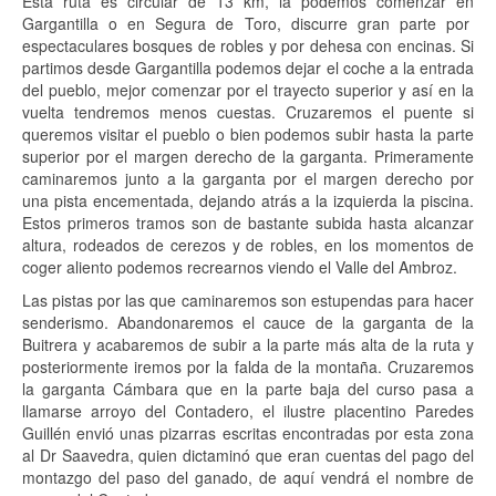
Esta ruta es circular de 13 km, la podemos comenzar en
Gargantilla o en Segura de Toro, discurre gran parte por
espectaculares bosques de robles y por dehesa con encinas. Si
partimos desde Gargantilla podemos dejar el coche a la entrada
del pueblo, mejor comenzar por el trayecto superior y así en la
vuelta tendremos menos cuestas. Cruzaremos el puente si
queremos visitar el pueblo o bien podemos subir hasta la parte
superior por el margen derecho de la garganta. Primeramente
caminaremos junto a la garganta por el margen derecho por
una pista encementada, dejando atrás a la izquierda la piscina.
Estos primeros tramos son de bastante subida hasta alcanzar
altura, rodeados de cerezos y de robles, en los momentos de
coger aliento podemos recrearnos viendo el Valle del Ambroz.
Las pistas por las que caminaremos son estupendas para hacer
senderismo. Abandonaremos el cauce de la garganta de la
Buitrera y acabaremos de subir a la parte más alta de la ruta y
posteriormente iremos por la falda de la montaña. Cruzaremos
la garganta Cámbara que en la parte baja del curso pasa a
llamarse arroyo del Contadero, el ilustre placentino Paredes
Guillén envió unas pizarras escritas encontradas por esta zona
al Dr Saavedra, quien dictaminó que eran cuentas del pago del
montazgo del paso del ganado, de aquí vendrá el nombre de