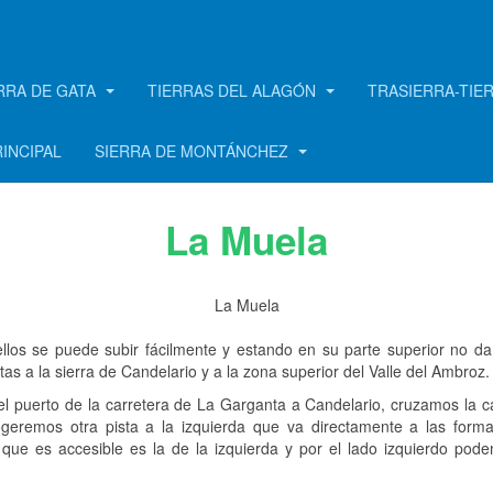
RRA DE GATA
TIERRAS DEL ALAGÓN
TRASIERRA-TIE
RINCIPAL
SIERRA DE MONTÁNCHEZ
La Muela
La Muela
los se puede subir fácilmente y estando en su parte superior no da
as a la sierra de Candelario y a la zona superior del Valle del Ambroz.
l puerto de la carretera de La Garganta a Candelario, cruzamos la ca
geremos otra pista a la izquierda que va directamente a las form
que es accesible es la de la izquierda y por el lado izquierdo podem