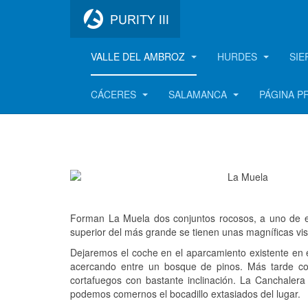
VALLE DEL AMBROZ
HURDES
SIE
La Garganta
CÁCERES
SALAMANCA
PÁGINA P
Forman La Muela dos conjuntos rocosos, a uno de el
superior del más grande se tienen unas magníficas vist
Dejaremos el coche en el aparcamiento existente en e
acercando entre un bosque de pinos. Más tarde co
cortafuegos con bastante inclinación. La Canchalera 
podemos comernos el bocadillo extasiados del lugar.