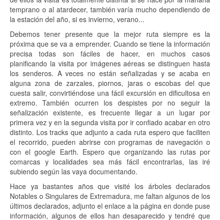
temprano o al atardecer, también varía mucho dependiendo de
la estación del año, si es invierno, verano...
Debemos tener presente que la mejor ruta siempre es la
próxima que se va a emprender. Cuando se tiene la información
precisa todas son fáciles de hacer, en muchos casos
planificando la visita por imágenes aéreas se distinguen hasta
los senderos. A veces no están señalizadas y se acaba en
alguna zona de zarzales, piornos, jaras o escobas del que
cuesta salir, convirtiéndose una fácil excursión en dificultosa en
extremo. También ocurren los despistes por no seguir la
señalización existente, es frecuente llegar a un lugar por
primera vez y en la segunda visita por ir confiado acabar en otro
distinto. Los tracks que adjunto a cada ruta espero que faciliten
el recorrido, pueden abrirse con programas de navegación o
con el google Earth. Espero que organizando las rutas por
comarcas y localidades sea más fácil encontrarlas, las iré
subiendo según las vaya documentando.
Hace ya bastantes años que visité los árboles declarados
Notables o Singulares de Extremadura, me faltan algunos de los
últimos declarados, adjunto el enlace a la página en donde puse
información, algunos de ellos han desaparecido y tendré que